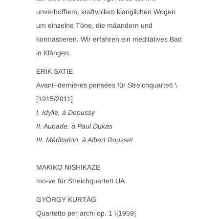
unverhofftem, kraftvollem klanglichen Wogen
um einzelne Töne, die mäandern und
kontrastieren. Wir erfahren ein meditatives Bad
in Klängen.
ERIK SATIE
Avant–dernières pensées für Streichquartett \
[1915/2011]
I. Idylle, à Debussy
II. Aubade, à Paul Dukas
III. Méditation, à Albert Roussel
MAKIKO NISHIKAZE
mo-ve für Streichquartett UA
GYÖRGY KURTÁG
Quartetto per archi op. 1 \[1959]