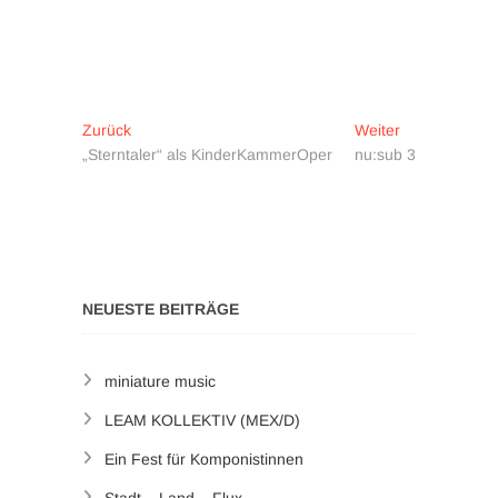
Beitragsnavigation
Vorheriger
Nächster
Zurück
Weiter
Beitrag:
Beitrag:
„Sterntaler“ als KinderKammerOper
nu:sub 3
NEUESTE BEITRÄGE
miniature music
LEAM KOLLEKTIV (MEX/D)
Ein Fest für Komponistinnen
Stadt – Land – Flux