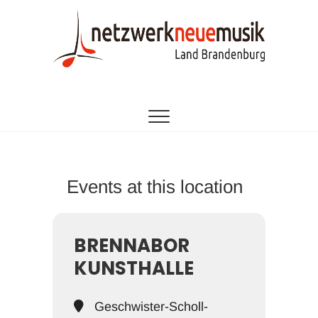
Zum
Inhalt
springen
EINE INITIATIVE DES LANDESMUSIKRATES
netzwerk neue
BRANDENBURG
musik
brandenburg
Events at this location
BRENNABOR
KUNSTHALLE
Geschwister-Scholl-