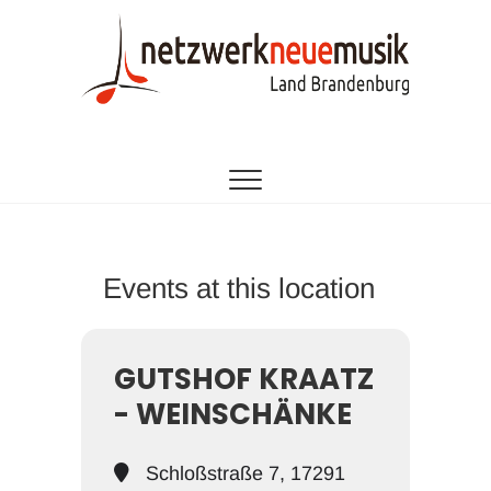
Zum
Inhalt
springen
EINE INITIATIVE DES LANDESMUSIKRATES
netzwerk neue
BRANDENBURG
musik
brandenburg
Events at this location
GUTSHOF KRAATZ
- WEINSCHÄNKE
Schloßstraße 7, 17291