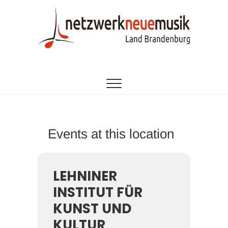
Zum
Inhalt
springen
EINE INITIATIVE DES LANDESMUSIKRATES
netzwerk neue
BRANDENBURG
musik
brandenburg
Events at this location
LEHNINER
INSTITUT FÜR
KUNST UND
KULTUR