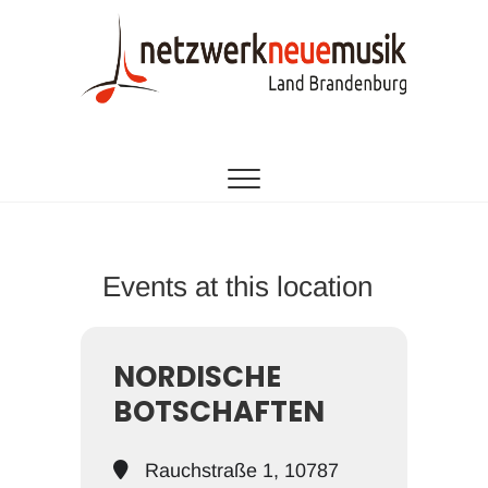
Zum
Inhalt
springen
EINE INITIATIVE DES LANDESMUSIKRATES
netzwerk neue
BRANDENBURG
musik
brandenburg
Events at this location
NORDISCHE
BOTSCHAFTEN
Rauchstraße 1, 10787