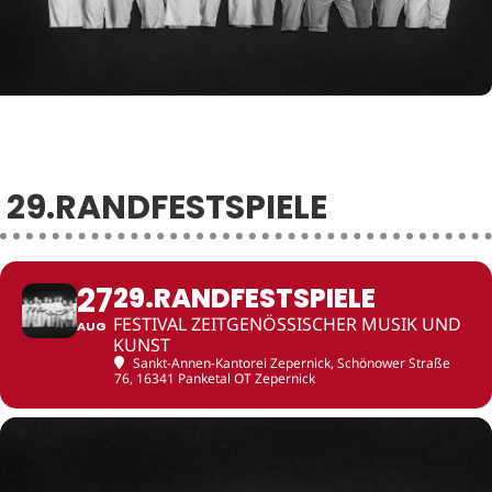
29.RANDFESTSPIELE
27
29.RANDFESTSPIELE
FESTIVAL ZEITGENÖSSISCHER MUSIK UND
AUG
KUNST
Sankt-Annen-Kantorei Zepernick
, Schönower Straße
76, 16341 Panketal OT Zepernick