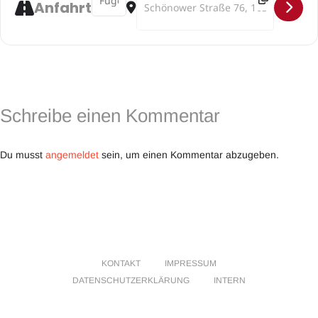
Anfahrt
Helmut Zapf/Rose Schulze (Ursula Berzborn, Grotest Maru)
Einzelkarte: 12 Euro, ermäßigt: 9 Euro
Schreibe einen Kommentar
Tickets unter:
Randspiele
Du musst
angemeldet
sein, um einen Kommentar abzugeben.
Foto © Anja Weber
KONTAKT
IMPRESSUM
DATENSCHUTZERKLÄRUNG
INTERN