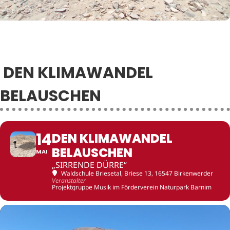
DEN KLIMAWANDEL
BELAUSCHEN
14
DEN KLIMAWANDEL
BELAUSCHEN
MAI
„SIRRENDE DÜRRE“
Waldschule Briesetal
, Briese 13, 16547 Birkenwerder
Veranstalter
Projektgruppe Musik im Förderverein Naturpark Barnim