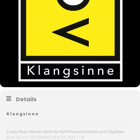
Details
K l a n g s i n n e
Casey Moir »Neues Werk für fünf Frauenstimmen und Objekte«
Auftrag von DESIGNING VOICES 2025 / UA