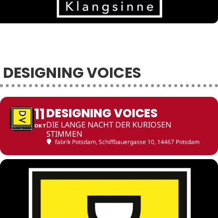
DESIGNING VOICES
11
DESIGNING VOICES
DIE LANGE NACHT DER KURIOSEN
OKT
STIMMEN
fabrik Potsdam
, Schiffbauergasse 10, 14467 Potsdam