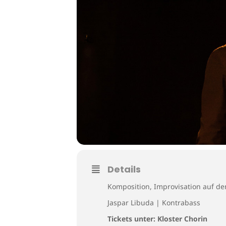
Details
Komposition, Improvisation auf dem
Jaspar Libuda | Kontrabass
Tickets unter:
Kloster Chorin