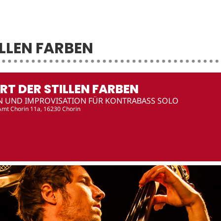
ILLEN FARBEN
RT DER STILLEN FARBEN
 UND IMPROVISATION FÜR KONTRABASS SOLO
 Amt Chorin 11a, 16230 Chorin