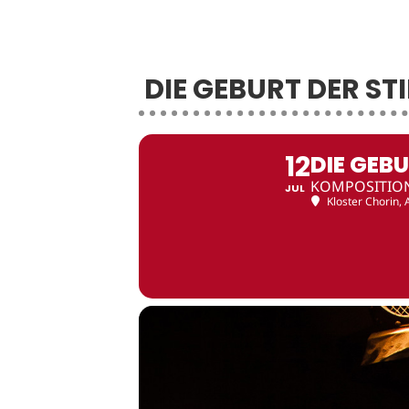
DIE GEBURT DER ST
12
DIE GEBU
KOMPOSITION
JUL
Kloster Chorin
,