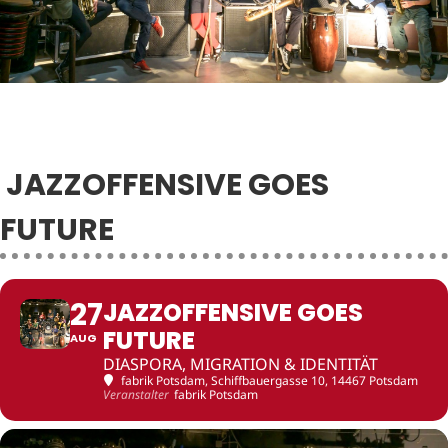
JAZZOFFENSIVE GOES
FUTURE
27
JAZZOFFENSIVE GOES
FUTURE
AUG
DIASPORA, MIGRATION & IDENTITÄT
fabrik Potsdam
, Schiffbauergasse 10, 14467 Potsdam
Veranstalter
fabrik Potsdam