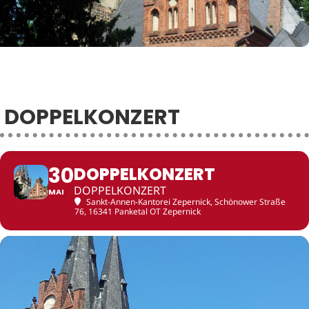
DOPPELKONZERT
30
DOPPELKONZERT
DOPPELKONZERT
MAI
Sankt-Annen-Kantorei Zepernick
, Schönower Straße
76, 16341 Panketal OT Zepernick