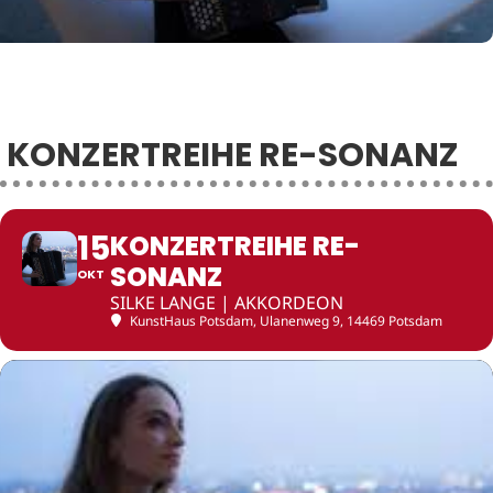
KONZERTREIHE RE-SONANZ
15
KONZERTREIHE RE-
SONANZ
OKT
SILKE LANGE | AKKORDEON
KunstHaus Potsdam
, Ulanenweg 9, 14469 Potsdam