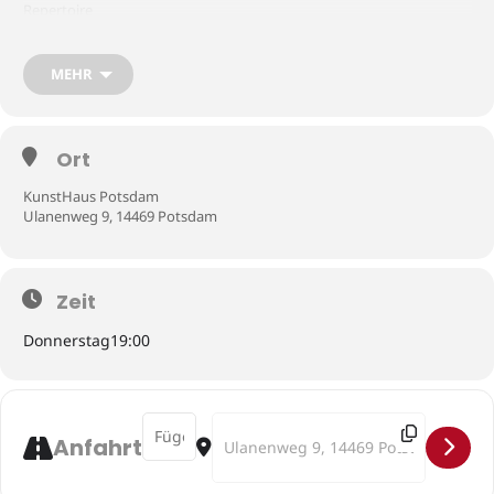
Repertoire
Künstlerische Leitung: Thomas Gerwin
MEHR
www.kvkhpotsdam.de
Ort
KunstHaus Potsdam
Ulanenweg 9, 14469 Potsdam
Foto © Silke Lange
Zeit
Donnerstag
19:00
Address - Konzertreihe re-sonanz []
Destination Address - Konzertreihe re
Anfahrt