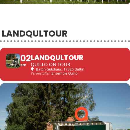
LANDQULTOUR
02
LANDQULTOUR
QUILLO ON TOUR
SEP
Battin Gutshaus
, 17326 Battin
Veranstalter
Ensemble Quillo