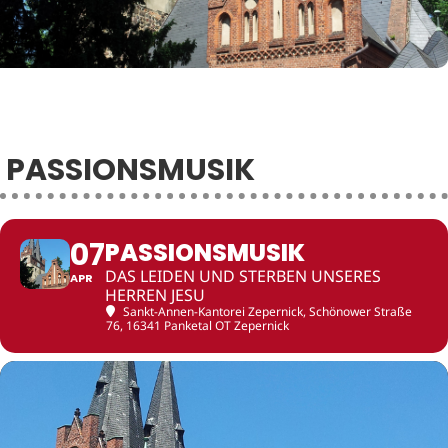
PASSIONSMUSIK
07
PASSIONSMUSIK
DAS LEIDEN UND STERBEN UNSERES
APR
HERREN JESU
Sankt-Annen-Kantorei Zepernick
, Schönower Straße
76, 16341 Panketal OT Zepernick