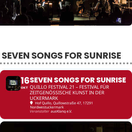
SEVEN SONGS FOR SUNRISE
16
SEVEN SONGS FOR SUNRISE
QUILLO FESTIVAL 21 – FESTIVAL FÜR
OKT
ZEITGENÖSSISCHE KUNST IN DER
UCKERMARK
Hof Quillo
, Quillowstraße 47, 17291
Nordwestuckermark
Veranstalter
ausKlang e.V.