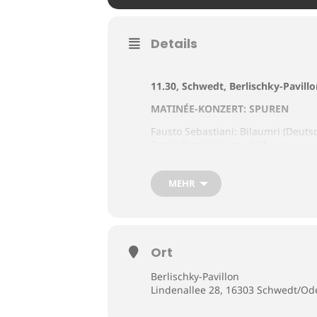
Details
11.30, Schwedt, Berlischky-Pavill
MATIN
É
E-KONZERT: SPUREN
Fausto Sebastiani: Bilaumri (Deuts
Samir Tamimi: Lámed III
Marc Andre: iv 2
Gideon Lewensohn: Quartett für B
MEHR
Musiker des Ensembles work in pro
Ort
Berlischky-Pavillon
Tickets unter:
tiefschoen4
Lindenallee 28, 16303 Schwedt/Od