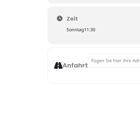
Zeit
Sonntag
11:30
Address - tiefschoen4 []
Anfahrt