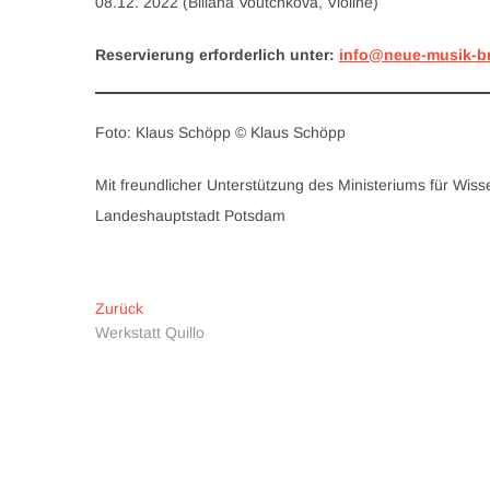
08.12. 2022 (Biliana Voutchkova, Violine)
Reservierung erforderlich unter:
info@neue-musik-b
Foto: Klaus Schöpp © Klaus Schöpp
Mit freundlicher Unterstützung des Ministeriums für Wi
Landeshauptstadt Potsdam
Beitragsnavigation
Vorheriger
Zurück
Beitrag:
Werkstatt Quillo