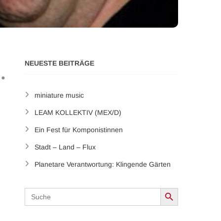
NEUESTE BEITRÄGE
miniature music
LEAM KOLLEKTIV (MEX/D)
Ein Fest für Komponistinnen
Stadt – Land – Flux
Planetare Verantwortung: Klingende Gärten
Search Button
Search
for: