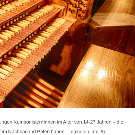
jungen Komponisten*innen im Alter von 14-27 Jahren – die
r im Nachbarland Polen haben – dazu ein, am 26.