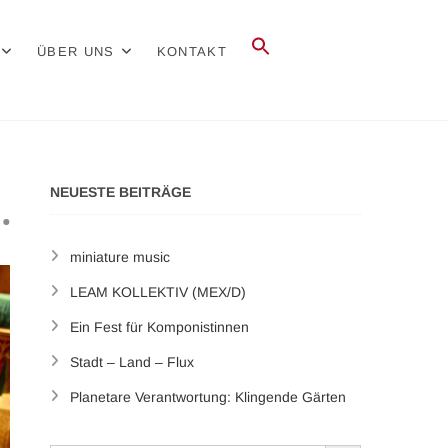
randenburg
Search
ÜBER UNS
KONTAKT
for:
Search Button
NEUESTE BEITRÄGE
miniature music
LEAM KOLLEKTIV (MEX/D)
Ein Fest für Komponistinnen
Stadt – Land – Flux
Planetare Verantwortung: Klingende Gärten
Search Button