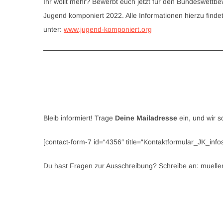
Ihr wollt mehr? Bewerbt euch jetzt für den Bundeswettb
Jugend komponiert 2022. Alle Informationen hierzu findet
unter:
www.jugend-komponiert.org
Bleib informiert! Trage
Deine Mailadresse
ein, und wir s
[contact-form-7 id=“4356″ title=“Kontaktformular_JK_info
Du hast Fragen zur Ausschreibung? Schreibe an: muell