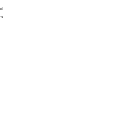
it
im