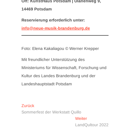
Ort: KunstHaus Potsdam | Ulanenweg 9,
14469 Potsdam
Reservierung erforderlich unter
:
info@neue-musik-brandenburg.de
Foto: Elena Kakaliagou © Werner Krepper
Mit freundlicher Unterstützung des
Ministeriums für Wissenschaft, Forschung und
Kultur des Landes Brandenburg und der
Landeshauptstadt Potsdam
Beitragsnavigation
Vorheriger
Zurück
Beitrag:
Sommerfest der Werkstatt Quillo
Nächster
Weiter
Beitrag:
LandQultour 2022