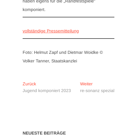
haben eigens für die „Randfestspiele“
komponiert.
vollständige Pressemitteilung
Foto: Helmut Zapf und Dietmar Woidke ©
Volker Tanner, Staatskanzlei
Beitragsnavigation
Vorheriger
Nächster
Zurück
Weiter
Beitrag:
Beitrag:
Jugend komponiert 2023
re-sonanz spezial
NEUESTE BEITRÄGE