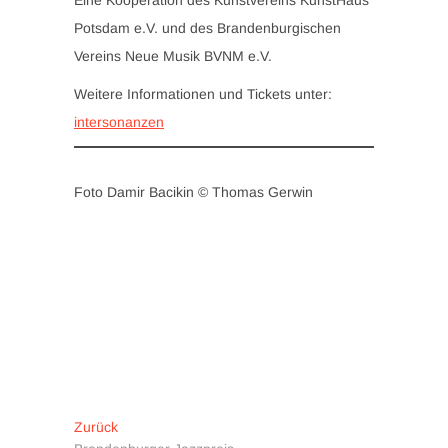
Eine Kooperation des Kunstvereins KunstHaus
Potsdam e.V. und des Brandenburgischen
Vereins Neue Musik BVNM e.V.
Weitere Informationen und Tickets unter:
in
tersonanzen
Foto Damir Bacikin © Thomas Gerwin
Beitragsnavigation
Vorheriger
Zurück