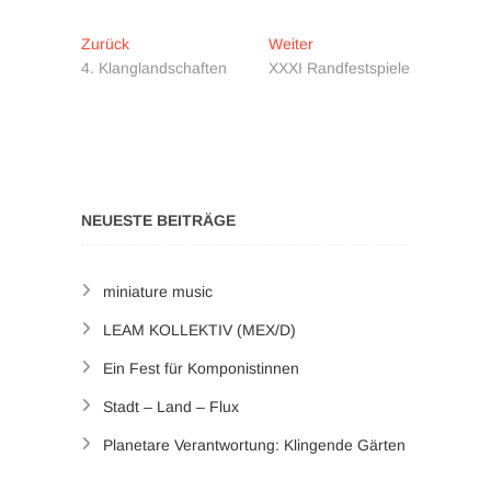
Beitragsnavigation
Vorheriger
Nächster
Zurück
Weiter
Beitrag:
Beitrag:
4. Klanglandschaften
XXXI Randfestspiele
NEUESTE BEITRÄGE
miniature music
LEAM KOLLEKTIV (MEX/D)
Ein Fest für Komponistinnen
Stadt – Land – Flux
Planetare Verantwortung: Klingende Gärten