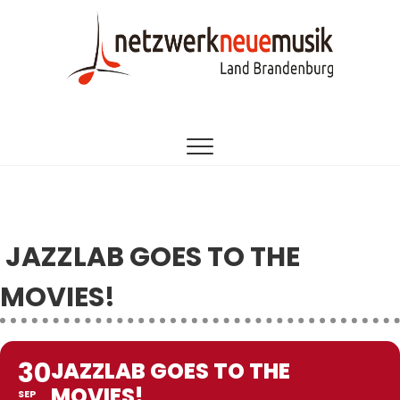
Zum
Inhalt
springen
EINE INITIATIVE DES LANDESMUSIKRATES
netzwerk neue
BRANDENBURG
musik
brandenburg
JAZZLAB GOES TO THE
MOVIES!
30
JAZZLAB GOES TO THE
MOVIES!
SEP