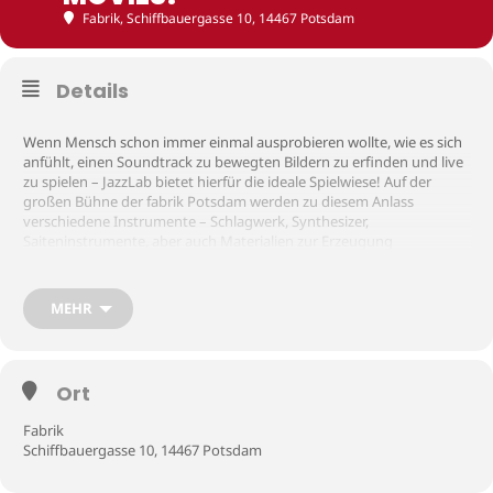
Fabrik
, Schiffbauergasse 10, 14467 Potsdam
Details
Wenn Mensch schon immer einmal ausprobieren wollte, wie es sich
anfühlt, einen Soundtrack zu bewegten Bildern zu erfinden und live
zu spielen – JazzLab bietet hierfür die ideale Spielwiese! Auf der
großen Bühne der fabrik Potsdam werden zu diesem Anlass
verschiedene Instrumente – Schlagwerk, Synthesizer,
Saiteninstrumente, aber auch Materialien zur Erzeugung
ungewöhnlicher Klänge – bereitgestellt. Das Publikum ist
eingeladen, zu einer Filmprojektion die Filmmusik und das
Sounddesign live zu improvisieren und gemeinsam zu entwickeln.
MEHR
Ein visuelles und klangliches Laborexperiment im bester JazzLab-
Manier!
Ort
Eintritt frei
Fabrik
Schiffbauergasse 10, 14467 Potsdam