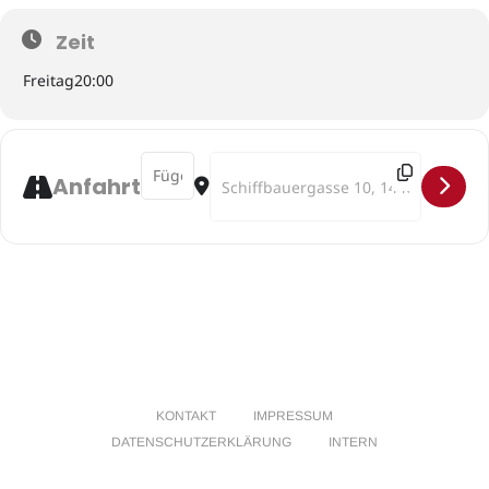
Zeit
Freitag
20:00
Address - JazzLab goes to the movies! []
Destination Address - JazzLab goes to 
Anfahrt
KONTAKT
IMPRESSUM
DATENSCHUTZERKLÄRUNG
INTERN