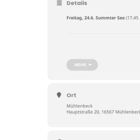
Details
Freitag, 24.6. Summter See
(17.45
18.00 – 18.45 Uhr,
Nordufer,
Waldg
MEHR
Totes Holz
Peter Köszeghy,
TOTHOLZ
– konzer
Festivals Klanglandschaften)
Ort
Mühlenbeck
Interpreten: Minhye Ko, Taiko Sait
Hauptstraße 20, 16567 Mühlenbec
19.00 Uhr
,
Summter See, Badestell