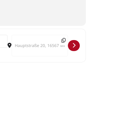
landschaften)
Destination Address - 3. Klanglandschaften: Mühlenbeck | H
ume
nder Ramm