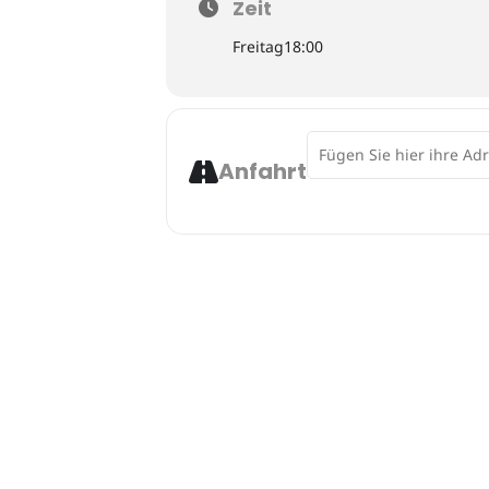
Zeit
Madrigal für eine Grille mit Saiten
Freitag
18:00
Olga Rayeva,
Madrigal per un grillo
Address - 3. Klanglands
Michael Parsson,
Saitenspiel
für 14 
Anfahrt
Konstantia Gourzi,
P-Ilioo
für Strei
Sätzen: I.
einatmen
II.
ausatmen
III
Olga Rayeva,
Madrigal per un grillo
Interpreten:
Kammerorchester der 
20-22 Uhr
Gemeinsames Picknick v