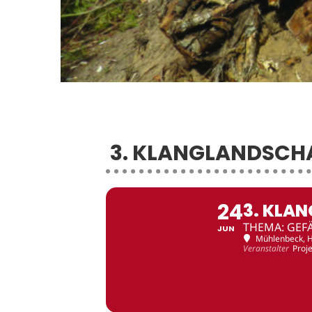
3. KLANGLANDSCHA
24
3. KLA
THEMA: GEF
JUN
Mühlenbeck
, 
Veranstalter
Proj