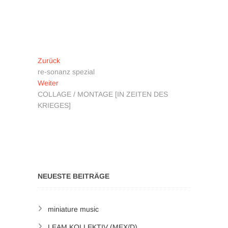
Beitragsnavigation
Vorheriger
Zurück
Beitrag:
re-sonanz spezial
Nächster
Weiter
Beitrag:
COLLAGE / MONTAGE [IN ZEITEN DES
KRIEGES]
NEUESTE BEITRÄGE
miniature music
LEAM KOLLEKTIV (MEX/D)